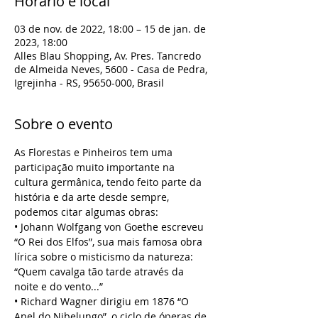
Horário e local
03 de nov. de 2022, 18:00 – 15 de jan. de
2023, 18:00
Alles Blau Shopping, Av. Pres. Tancredo
de Almeida Neves, 5600 - Casa de Pedra,
Igrejinha - RS, 95650-000, Brasil
Sobre o evento
As Florestas e Pinheiros tem uma 
participação muito importante na 
cultura germânica, tendo feito parte da 
história e da arte desde sempre, 
podemos citar algumas obras:
• Johann Wolfgang von Goethe escreveu 
“O Rei dos Elfos”, sua mais famosa obra 
lírica sobre o misticismo da natureza: 
“Quem cavalga tão tarde através da 
noite e do vento...”
• Richard Wagner dirigiu em 1876 “O 
Anel do Nibelungo”, o ciclo de óperas de 