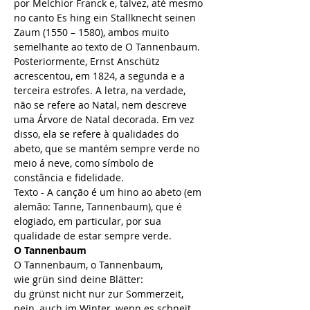
por Melchior Franck e, talvez, até mesmo 
no canto Es hing ein Stallknecht seinen 
Zaum (1550 – 1580), ambos muito 
semelhante ao texto de O Tannenbaum.
Posteriormente, Ernst Anschütz 
acrescentou, em 1824, a segunda e a 
terceira estrofes. A letra, na verdade, 
não se refere ao Natal, nem descreve 
uma Árvore de Natal decorada. Em vez 
disso, ela se refere à qualidades do 
abeto, que se mantém sempre verde no 
meio á neve, como símbolo de 
constância e fidelidade.
Texto - A canção é um hino ao abeto (em 
alemão: Tanne, Tannenbaum), que é 
elogiado, em particular, por sua 
qualidade de estar sempre verde.
O Tannenbaum
O Tannenbaum, o Tannenbaum,
wie grün sind deine Blätter:
du grünst nicht nur zur Sommerzeit,
nein, auch im Winter, wenn es schneit.