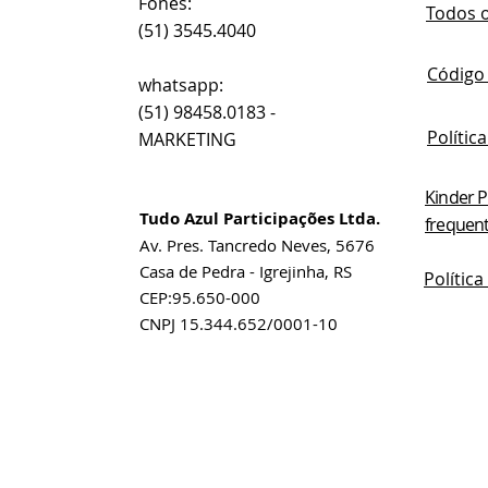
Fones:
Todos 
(51) 3545.4040
Código
whatsapp:
(51) 98458.0183 -
Polític
MARKETING
Kinder P
Tudo Azul Participações Ltda.
frequen
Av. Pres. Tancredo Neves, 5676
Casa de Pedra - Igrejinha, RS
Polític
CEP:95.650-000
CNPJ 15.344.652/0001-10