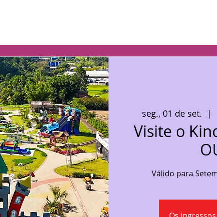
seg., 01 de set.
  |  
Visite o Kin
O
Válido para Sete
Os ingressos