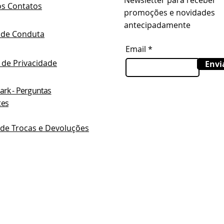
Newsletter para receber
os Contatos
promoções e novidades
antecipadamente
 de Conduta
Email
a de Privacidade
Envi
ark - Perguntas
tes
a de Trocas e Devoluções