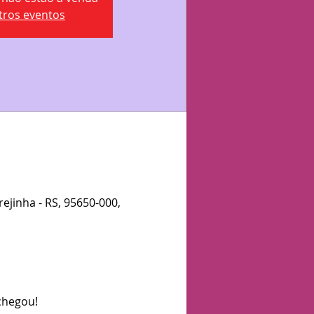
tros eventos
rejinha - RS, 95650-000,
chegou!